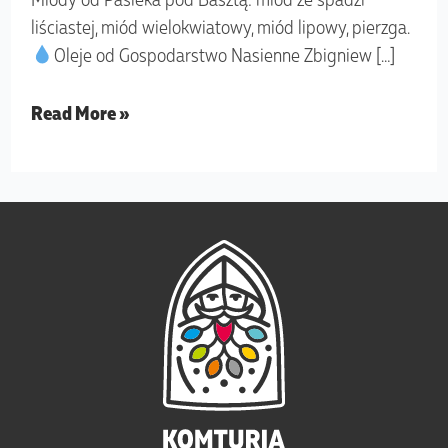
liściastej, miód wielokwiatowy, miód lipowy, pierzga.
Oleje od Gospodarstwo Nasienne Zbigniew […]
Read More »