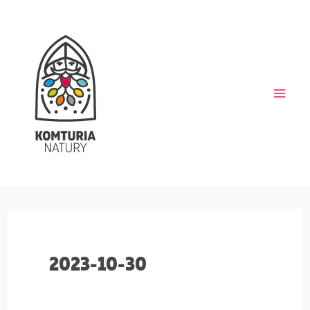
Skip
Main
to
content
Men
2023-10-30