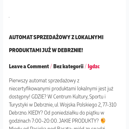
AUTOMAT
SPRZEDAŻOWY
Z
LOKALNYMI
AUTOMAT SPRZEDAŻOWY Z LOKALNYMI
PRODUKTAMI
PRODUKTAMI JUŻ W DEBRZNIE!
JUŻ
W
DEBRZNIE!
Leave a Comment
/
Bez kategorii
/
lgdzc
Pierwszy automat sprzedażowy z
niecertyfikowanymi produktami lokalnymi jest już
dostępny! GDZIE? W Centrum Kultury, Sportu i
Turystyki w Debrznie, ul. Wojska Polskiego 2, 77-310
Debrzno. KIEDY? Od poniedziałku do piątku w
godzinach 7:00-20:00. JAKIE PRODUKTY?
Miody od Pasieka pod Basztą: miód ze spadzi