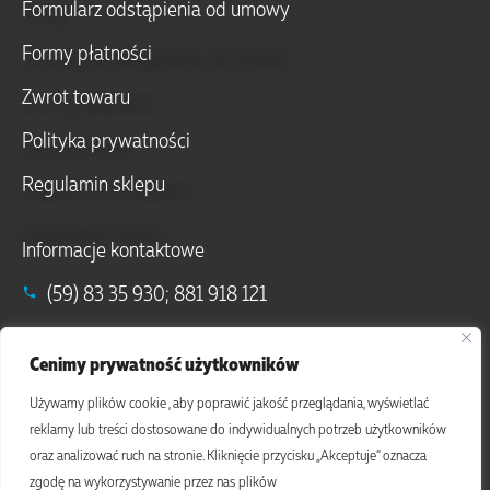
Formularz odstąpienia od umowy
Formy płatności
Zwrot towaru
Polityka prywatności
Regulamin sklepu
Informacje kontaktowe
(59) 83 35 930; 881 918 121
info@komturianatury.pl; sklep@komturianatury.pl
Cenimy prywatność użytkowników
Debrzno (77-310), ul. Ogrodowa 26
Używamy plików cookie , aby poprawić jakość przeglądania, wyświetlać
reklamy lub treści dostosowane do indywidualnych potrzeb użytkowników
oraz analizować ruch na stronie. Kliknięcie przycisku „Akceptuje” oznacza
zgodę na wykorzystywanie przez nas plików