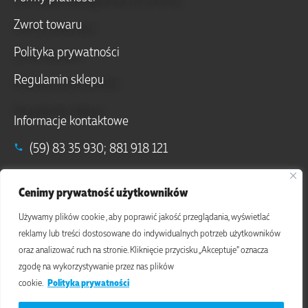
Zwrot towaru
Polityka prywatności
Regulamin sklepu
Informacje kontaktowe
(59) 83 35 930; 881 918 121
info@komturianatury.pl; sklep@komturianatury.pl
Cenimy prywatność użytkowników
Debrzno (77-310), ul. Ogrodowa 26
Używamy plików cookie , aby poprawić jakość przeglądania, wyświetlać
reklamy lub treści dostosowane do indywidualnych potrzeb użytkowników
oraz analizować ruch na stronie. Kliknięcie przycisku „Akceptuje” oznacza
zgodę na wykorzystywanie przez nas plików
cookie.
Polityka prywatności