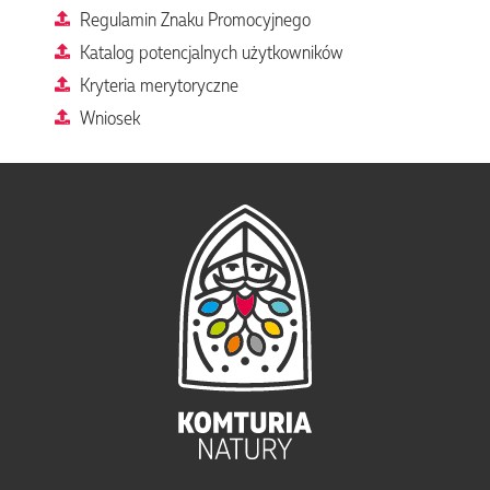
Regulamin Znaku Promocyjnego
Katalog potencjalnych użytkowników
Kryteria merytoryczne
Wniosek