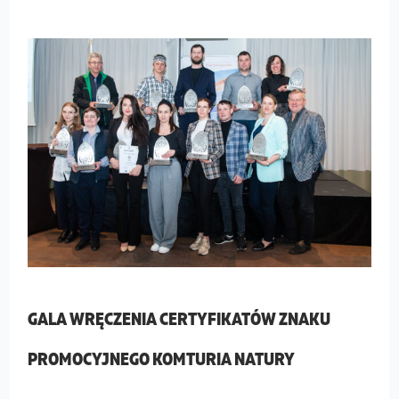
Gala
wręczenia
certyfikatów
Znaku
Promocyjnego
Komturia
Natury
GALA WRĘCZENIA CERTYFIKATÓW ZNAKU
PROMOCYJNEGO KOMTURIA NATURY