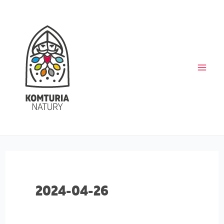
Skip
Main
to
content
Men
2024-04-26