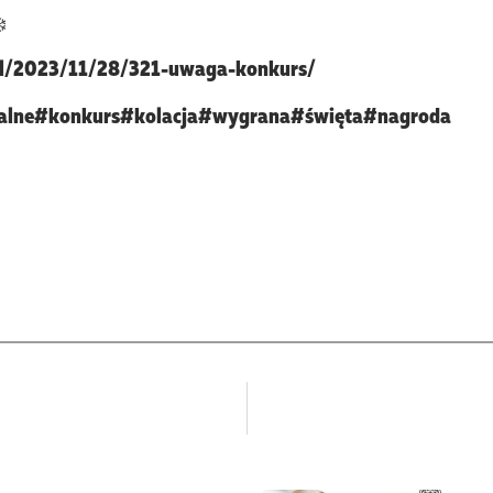
.pl/2023/11/28/321-uwaga-konkurs/
alne
#konkurs
#kolacja
#wygrana
#święta
#nagroda