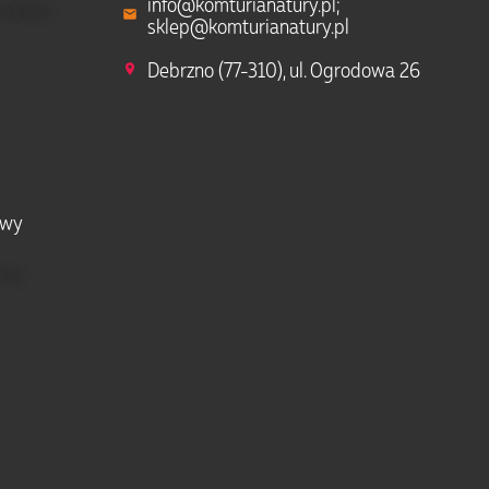
info@komturianatury.pl;
sklep@komturianatury.pl
Debrzno (77-310), ul. Ogrodowa 26
owy