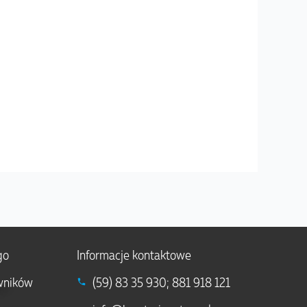
go
Informacje kontaktowe
wników
(59) 83 35 930; 881 918 121