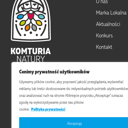
O nas
Marka Lokalna
Aktualności
Konkurs
Kontakt
Cenimy prywatność użytkowników
Używamy plików cookie , aby poprawić jakość przeglądania, wyświetlać
reklamy lub treści dostosowane do indywidualnych potrzeb użytkowników
oraz analizować ruch na stronie. Kliknięcie przycisku „Akceptuje” oznacza
zgodę na wykorzystywanie przez nas plików
cookie.
Polityka prywatności
Akceptuję