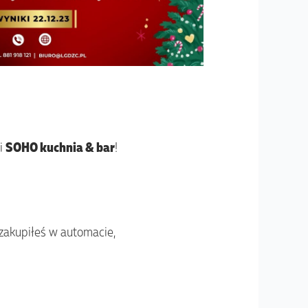
ji
SOHO kuchnia & bar
!
zakupiłeś w automacie,