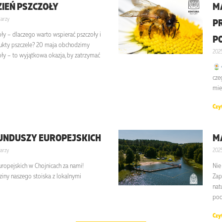
IEŃ PSZCZOŁY
MA
arzy
PR
ły – dlaczego warto wspierać pszczoły i
P
ukty pszczele? 20 maja obchodzimy
202
ły – to wyjątkowa okazja, by zatrzymać
cze
mie
Czyt
FUNDUSZY EUROPEJSKICH
M
arzy
202
uropejskich w Chojnicach za nami!
Nie
iny naszego stoiska z lokalnymi
Zap
nat
po
Czyt