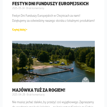
FESTYN DNI FUNDUSZY EUROPEJSKICH
2025-05-14
Brak komentarzy
Festyn Dni Funduszy Europejskich w Chojnicach za nami!
Dziękujemy za odwiedziny naszego stoiska z lokalnymi produktami!
Czytaj dalej >
MAJÓWKA TUŻ ZA ROGIEM!
2025-04-28
Brak komentarzy
Nie musisz jechać daleko, by przeżyć coś wyjątkowego. Zapraszamy
do spędzenia majówki lokalnie – na łonie natury!Czekają na Ciebie: