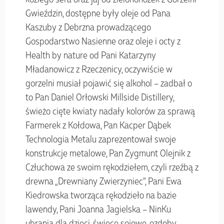
Gwieździn, dostępne były oleje od Pana
Kaszuby z Debrzna prowadzącego
Gospodarstwo Nasienne oraz oleje i octy z
Health by nature od Pani Katarzyny
Mładanowicz z Rzeczenicy, oczywiście w
gorzelni musiał pojawić się alkohol – zadbał o
to Pan Daniel Orłowski Millside Distillery,
świeżo cięte kwiaty nadały kolorów za sprawą
Farmerek z Kołdowa, Pan Kacper Dąbek
Technologia Metalu zaprezentował swoje
konstrukcje metalowe, Pan Zygmunt Olejnik z
Człuchowa ze swoim rękodziełem, czyli rzeźbą z
drewna „Drewniany Zwierzyniec”, Pani Ewa
Kiedrowska tworząca rękodzieło na bazie
lawendy, Pani Joanna Jagielska – NinKu
ubrania dla dzieci, świece sojowe, ozdoby.