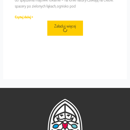
spacery po zielonych łąkach, ognisko pod
Czytaj dalej >
Załaduj więcej