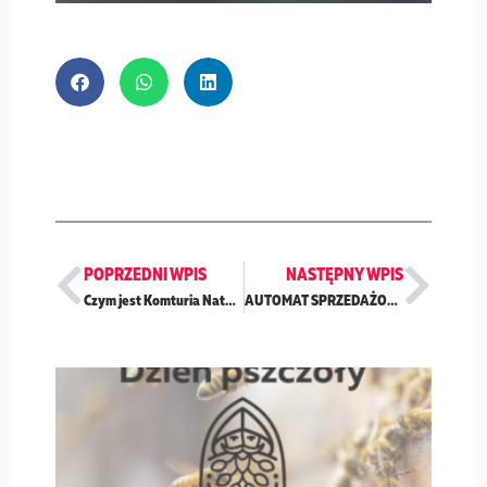
Prev
Nex
POPRZEDNI WPIS
NASTĘPNY WPIS
Czym jest Komturia Natury?
AUTOMAT SPRZEDAŻOWY Z LOKALNYMI PRODUKTAMI JUŻ W DEBRZNIE!