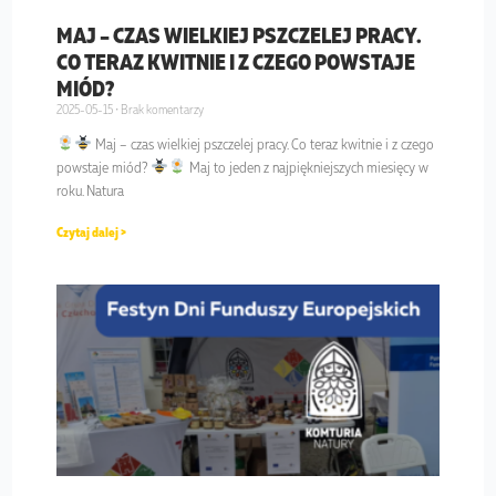
MAJ – CZAS WIELKIEJ PSZCZELEJ PRACY.
CO TERAZ KWITNIE I Z CZEGO POWSTAJE
MIÓD?
2025-05-15
Brak komentarzy
Maj – czas wielkiej pszczelej pracy. Co teraz kwitnie i z czego
powstaje miód?
Maj to jeden z najpiękniejszych miesięcy w
roku. Natura
Czytaj dalej >