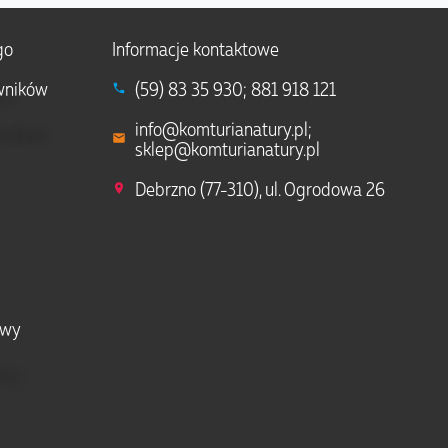
go
Informacje kontaktowe
wników
(59) 83 35 930; 881 918 121
info@komturianatury.pl;
sklep@komturianatury.pl
Debrzno (77-310), ul. Ogrodowa 26
owy