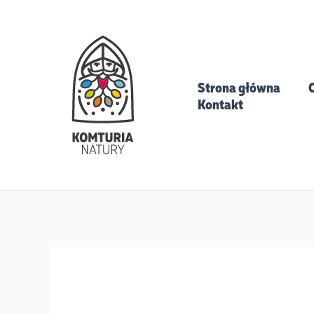
Skip
Search
to
for:
content
Strona główna
O
Kontakt