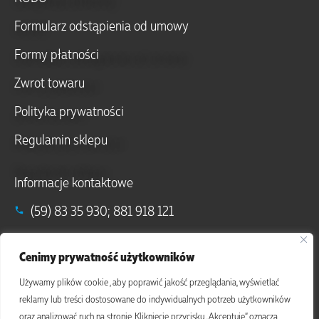
Formularz odstąpienia od umowy
Formy płatności
Zwrot towaru
Polityka prywatności
Regulamin sklepu
Informacje kontaktowe
(59) 83 35 930; 881 918 121
info@komturianatury.pl; sklep@komturianatury.pl
Cenimy prywatność użytkowników
Debrzno (77-310), ul. Ogrodowa 26
Używamy plików cookie , aby poprawić jakość przeglądania, wyświetlać
reklamy lub treści dostosowane do indywidualnych potrzeb użytkowników
oraz analizować ruch na stronie. Kliknięcie przycisku „Akceptuje” oznacza