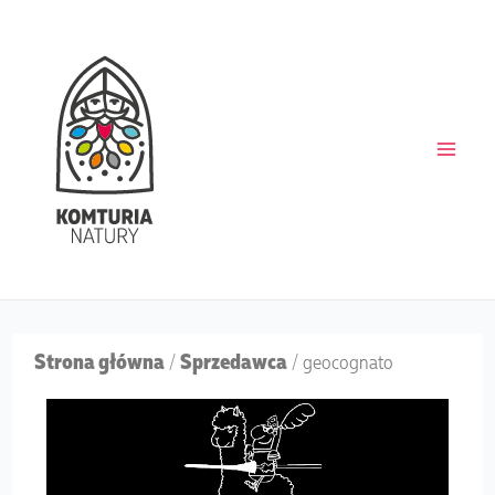
Skip
Main
to
content
Men
Strona główna
Sprzedawca
/
/ geocognato