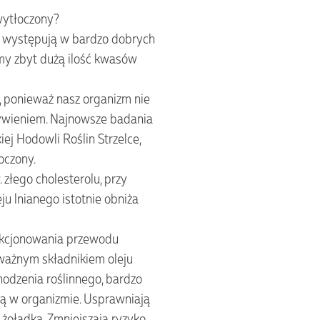
 wytłoczony?
e występują w bardzo dobrych
y zbyt dużą ilość kwasów
 ponieważ nasz organizm nie
żywieniem. Najnowsze badania
ej Hodowli Roślin Strzelce,
oczony.
złego cholesterolu, przy
u lnianego istotnie obniża
nkcjonowania przewodu
ważnym składnikiem oleju
hodzenia roślinnego, bardzo
ą w organizmie. Usprawniają
żołądka. Zmniejszają ryzyko