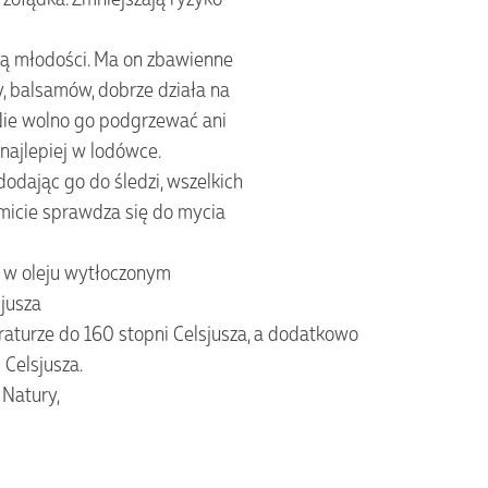
ną młodości. Ma on zbawienne
y, balsamów, dobrze działa na
Nie wolno go podgrzewać ani
ajlepiej w lodówce.
odając go do śledzi, wszelkich
omicie sprawdza się do mycia
 w oleju wytłoczonym
sjusza
aturze do 160 stopni Celsjusza, a dodatkowo
 Celsjusza.
 Natury,