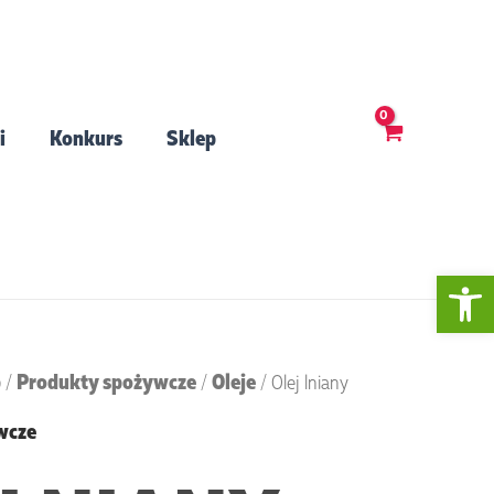
i
Konkurs
Sklep
Open 
p
Produkty spożywcze
Oleje
/
/
/ Olej lniany
wcze