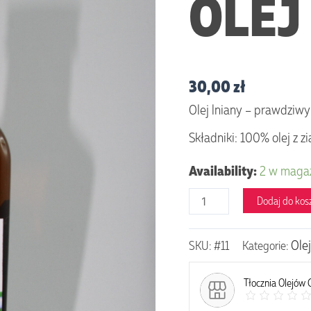
OLEJ
30,00
zł
Olej lniany – prawdziwy
Składniki: 100% olej z z
Availability:
2 w maga
Dodaj do kos
Ole
SKU:
#11
Kategorie:
Tłocznia Olejów