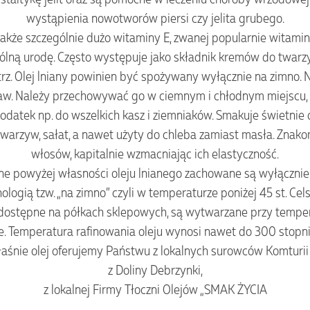
wystąpienia nowotworów piersi czy jelita grubego.
także szczególnie dużo witaminy E, zwanej popularnie witami
ogólną urodę. Często występuje jako składnik kremów do twarz
z. Olej lniany powinien być spożywany wyłącznie na zimno. 
aw. Należy przechowywać go w ciemnym i chłodnym miejscu, n
datek np. do wszelkich kasz i ziemniaków. Smakuje świetnie d
 warzyw, sałat, a nawet użyty do chleba zamiast masła. Znak
włosów, kapitalnie wzmacniając ich elastyczność.
e powyżej własności oleju lnianego zachowane są wyłącznie
ologią tzw. „na zimno” czyli w temperaturze poniżej 45 st. Cel
e dostępne na półkach sklepowych, są wytwarzane przy temper
. Temperatura rafinowania oleju wynosi nawet do 300 stopni
właśnie olej oferujemy Państwu z lokalnych surowców Komturii
z Doliny Debrzynki,
z lokalnej Firmy Tłoczni Olejów „SMAK ŻYCIA