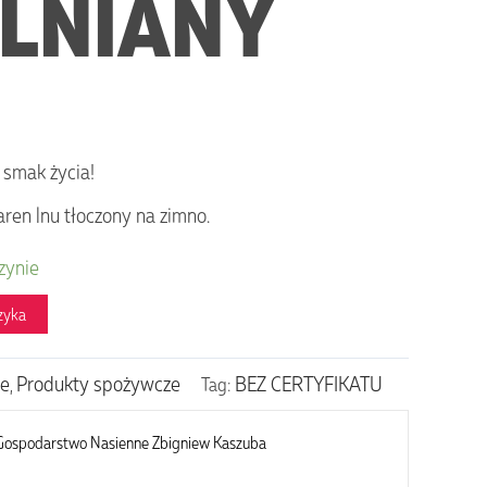
 LNIANY
 smak życia!
iaren lnu tłoczony na zimno.
zynie
zyka
je
Produkty spożywcze
BEZ CERTYFIKATU
,
Tag:
 Gospodarstwo Nasienne Zbigniew Kaszuba