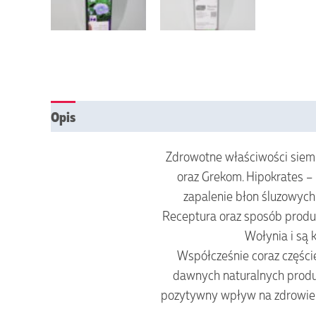
Opis
Vendor Info
More Products
Zdrowotne właściwości siemi
oraz Grekom. Hipokrates –
zapalenie błon śluzowych.
Receptura oraz sposób produk
Wołynia i są 
Współcześnie coraz części
dawnych naturalnych produk
pozytywny wpływ na zdrowie c