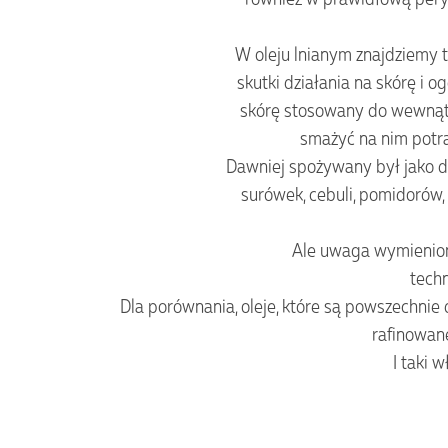
W oleju lnianym znajdziemy 
skutki działania na skórę i 
skórę stosowany do wewnątr
smażyć na nim potr
Dawniej spożywany był jako do
surówek, cebuli, pomidorów,
Ale uwaga wymienion
techn
Dla porównania, oleje, które są powszechni
rafinowane
I taki 