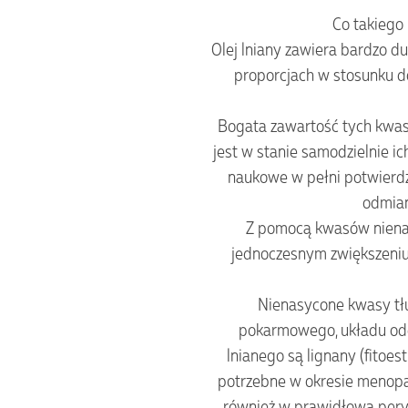
Co takiego 
Olej lniany zawiera bardzo 
proporcjach w stosunku 
Bogata zawartość tych kwas
jest w stanie samodzielnie 
naukowe w pełni potwierdza
odmian
Z pomocą kwasów nienasy
jednoczesnym zwiększeniu 
Nienasycone kwasy tł
pokarmowego, układu odd
lnianego są lignany (fitoe
potrzebne w okresie menopa
również w prawidłową perys