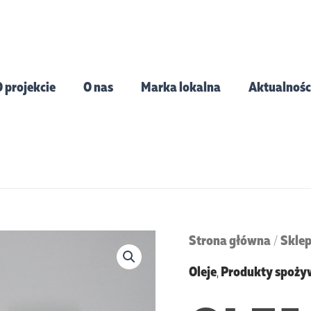
 projekcie
O nas
Marka lokalna
Aktualnośc
ilość
Strona główna
Skle
/
Olej
Oleje
,
Produkty spoży
lniany