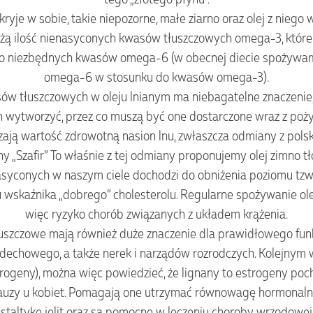
kryje w sobie, takie niepozorne, małe ziarno oraz olej z niego
dużą ilość nienasyconych kwasów tłuszczowych omega-3, któr
do niezbędnych kwasów omega-6 (w obecnej diecie spożywam
omega-6 w stosunku do kwasów omega-3).
ów tłuszczowych w oleju lnianym ma niebagatelne znaczenie,
ich wytworzyć, przez co muszą być one dostarczone wraz z po
ją wartość zdrowotną nasion lnu, zwłaszcza odmiany z polski
y „Szafir” To właśnie z tej odmiany proponujemy olej zimno tł
conych w naszym ciele dochodzi do obniżenia poziomu tzw. 
wskaźnika „dobrego” cholesterolu. Regularne spożywanie olej
więc ryzyko chorób związanych z układem krążenia.
uszczowe mają również duże znaczenie dla prawidłowego fu
echowego, a także nerek i narządów rozrodczych. Kolejnym 
strogeny), można więc powiedzieć, że lignany to estrogeny poc
uzy u kobiet. Pomagają one utrzymać równowagę hormonaln
taltykę jelit oraz są pomocne w leczeniu choroby wrzodowej 