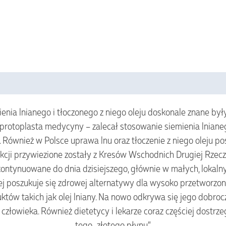
enia lnianego i tłoczonego z niego oleju doskonale znane by
 protoplasta medycyny – zalecał stosowanie siemienia lniane
 Również w Polsce uprawa lnu oraz tłoczenie z niego oleju pos
cji przywiezione zostały z Kresów Wschodnich Drugiej Rzeczyp
kontynuowane do dnia dzisiejszego, głównie w małych, lokalny
ej poszukuje się zdrowej alternatywy dla wysoko przetworzon
tów takich jak olej lniany. Na nowo odkrywa się jego dobroc
złowieka. Również dietetycy i lekarze coraz częściej dostrz
tego „złotego płynu”.